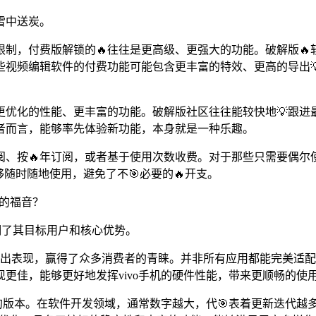
雪中送炭。
限制，付费版解锁的🔥往往是更高级、更强大的功能。破解版
些视频编辑软件的付费功能可能包含更丰富的特效、更高的导出
更优化的性能、更丰富的功能。破解版社区往往能较快地💡跟进
者而言，能够率先体验新功能，本身就是一种乐趣。
阅、按🔥年订阅，或者基于使用次数收费。对于那些只需要偶
随时随地使用，避免了不🎯必要的🔥开支。
用户的福音？
接点明了其目标用户和核心优势。
面的突出表现，赢得了众多消费者的青睐。并非所有应用都能完美适配
更佳，能够更好地发挥vivo手机的硬件性能，带来更顺畅的使
成熟和稳定的版本。在软件开发领域，通常数字越大，代🎯表着更新