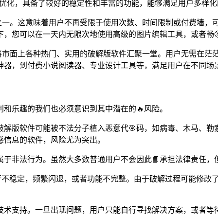
过多轮优化，具备了较好的稳定性和丰富的功能，能够满足用户多样
惑之一。这意味着用户不再受限于使用次数、时间限制或付费墙，
下，您可以在一天内无限次地使用高级的图片编辑工具，或者畅
，将市面上各种热门、实用的破解版软件汇聚一堂。用户无需在茫
神器，到付费小说阅读器、专业设计工具等，满足用户在不同场
利和乐趣的我们也必须意识到其中潜在的🔥风险。
破解版软件可能被不法分子植入恶意代🎯码，如病毒、木马、勒
感信息的软件，风险尤为突出。
属于非法行为。虽然大多数普通用户不会因此📘承担法律责任，
行不稳定，频繁闪退，或者功能不完整。由于破解过程可能修改了
技术支持。一旦出现问题，用户只能自行寻找解决方案，或者等