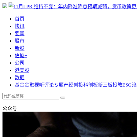
首页
快讯
要闻
股市
新股
信披+
公司
港美股
数据
基金
金融
视听
评论
专题
产经
创投
科创板
新三板
投教
ESG
滚
公众号